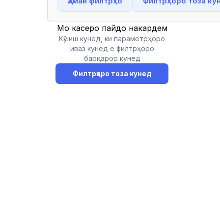
Ҳамаи филтрҳо
Филтрҳоро тоза ку
Мо касеро пайдо накардем
Кӯшиш кунед, ки параметрҳоро
иваз кунед ё филтрҳоро
барқарор кунед
Филтрҳоро тоза кунед