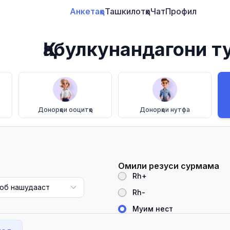
Анкетаҳо
Ташкилотҳо
Чат
Профил
Қабулкунандагони т
Донорҳои ооцитҳо
Донорҳои нутфа
Омили резуси сурмама
Rh+
об нашудааст
Rh-
Муҳим нест