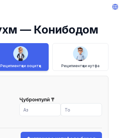
ухм
— Конибодом
Реципиентҳои ооцитҳо
Реципиентҳои нутфа
Ҷубронпулӣ
₸