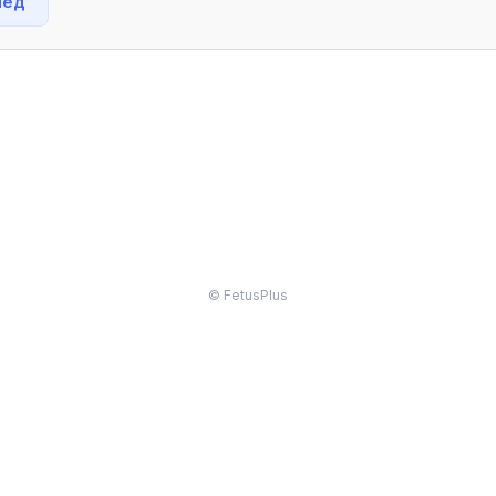
нед
© FetusPlus