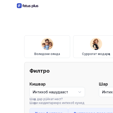
Волидони оянда
Суррогат модарҳо
Филтрҳо
Кишвар
Шаҳр
Интихоб нашудааст
Интих
Шаҳр дар рӯйхат нест?
Шаҳри наздиктаринро интихоб кунед