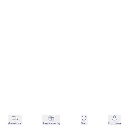
Анкетаҳо
Ташкилотҳо
Чат
Профил