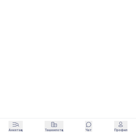
Анкетаҳо
Ташкилотҳо
Чат
Профил