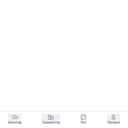
Анкетаҳо
Ташкилотҳо
Чат
Профил