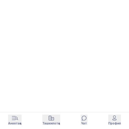
Анкетаҳо
Ташкилотҳо
Чат
Профил