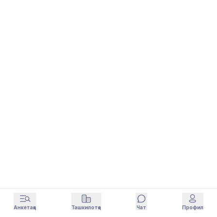
Анкетаҳо
Ташкилотҳо
Чат
Профил