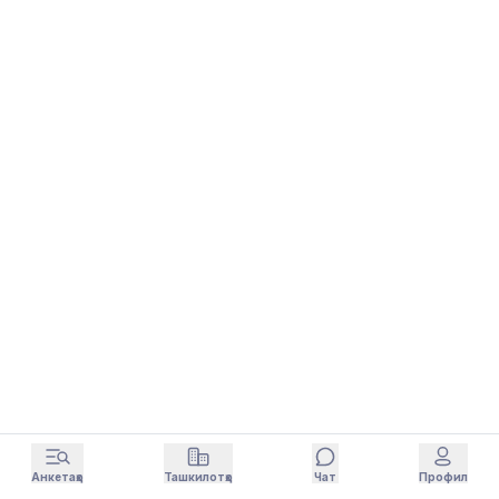
Анкетаҳо
Ташкилотҳо
Чат
Профил