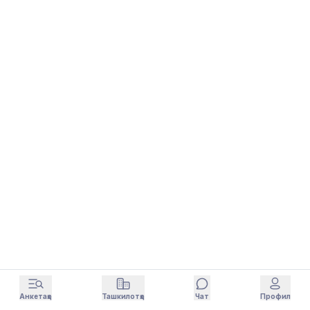
Анкетаҳо
Ташкилотҳо
Чат
Профил