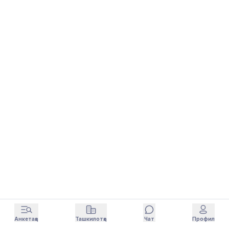
Анкетаҳо
Ташкилотҳо
Чат
Профил