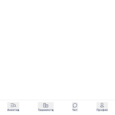
Анкетаҳо
Ташкилотҳо
Чат
Профил