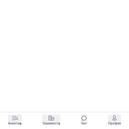
Анкетаҳо
Ташкилотҳо
Чат
Профил