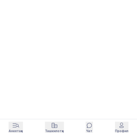
Анкетаҳо
Ташкилотҳо
Чат
Профил