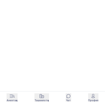
Анкетаҳо
Ташкилотҳо
Чат
Профил