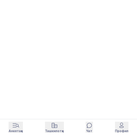
Анкетаҳо
Ташкилотҳо
Чат
Профил