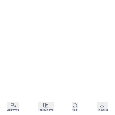
Анкетаҳо
Ташкилотҳо
Чат
Профил