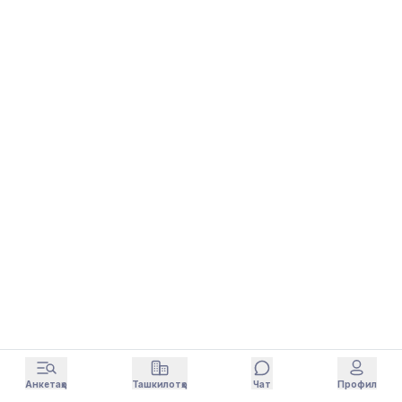
Анкетаҳо
Ташкилотҳо
Чат
Профил