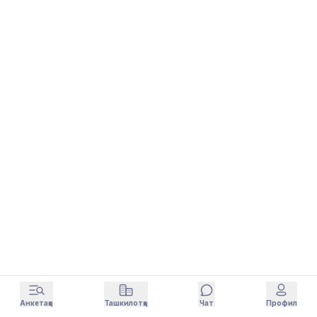
Анкетаҳо
Ташкилотҳо
Чат
Профил