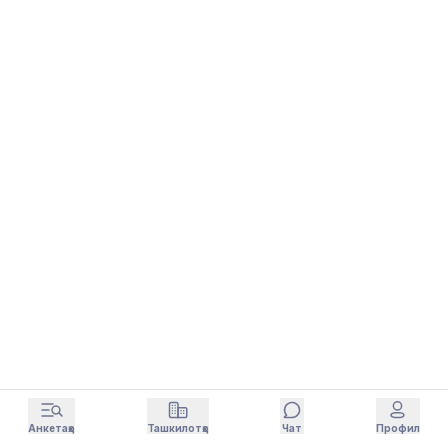
Анкетаҳо
Ташкилотҳо
Чат
Профил