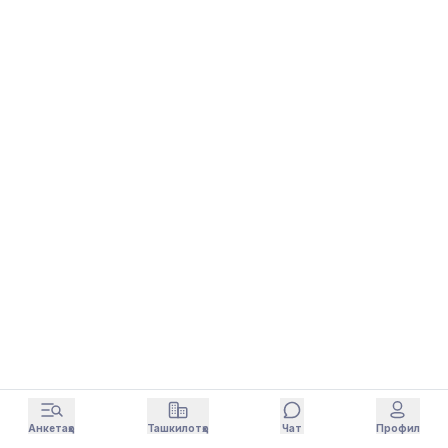
Анкетаҳо
Ташкилотҳо
Чат
Профил