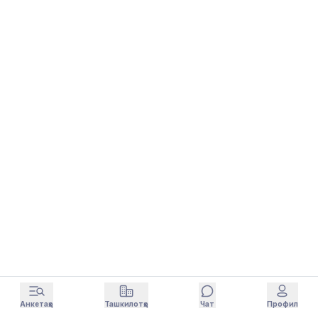
Анкетаҳо
Ташкилотҳо
Чат
Профил