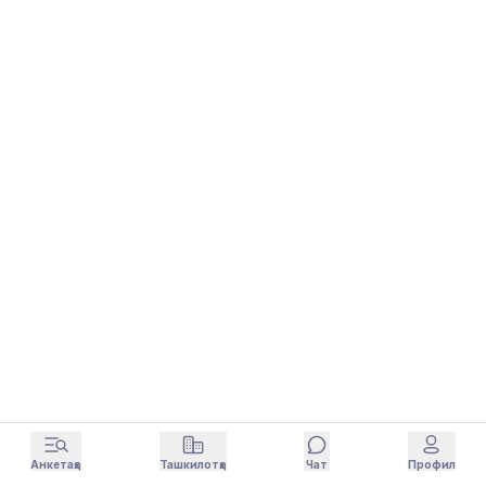
Анкетаҳо
Ташкилотҳо
Чат
Профил