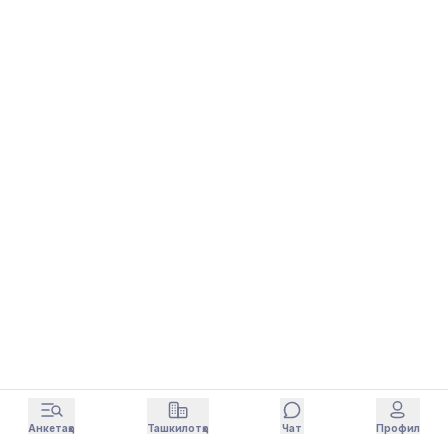
Анкетаҳо
Ташкилотҳо
Чат
Профил