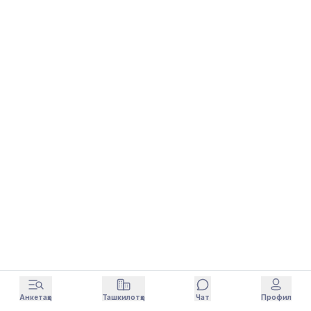
Анкетаҳо
Ташкилотҳо
Чат
Профил