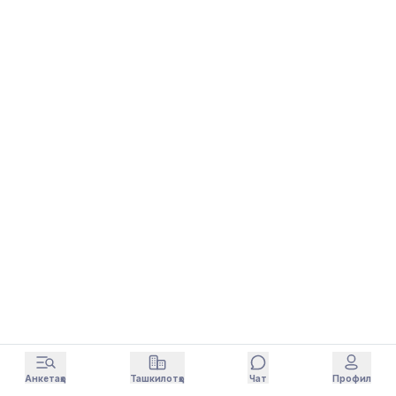
Анкетаҳо
Ташкилотҳо
Чат
Профил