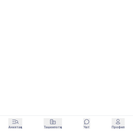
Анкетаҳо
Ташкилотҳо
Чат
Профил