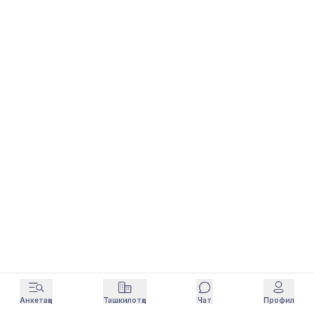
Анкетаҳо
Ташкилотҳо
Чат
Профил