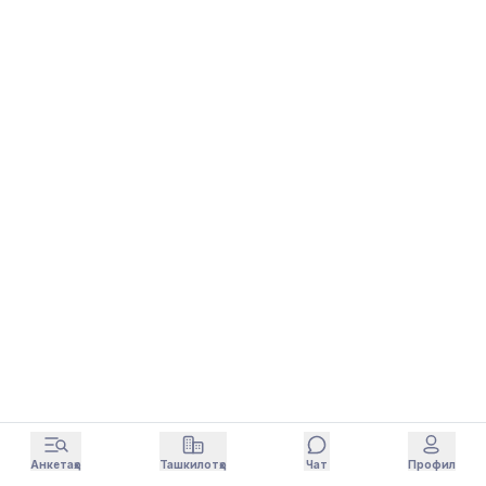
Анкетаҳо
Ташкилотҳо
Чат
Профил