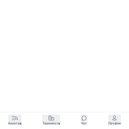
Анкетаҳо
Ташкилотҳо
Чат
Профил