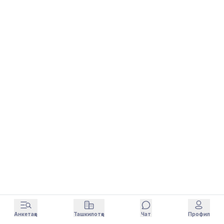
Анкетаҳо
Ташкилотҳо
Чат
Профил