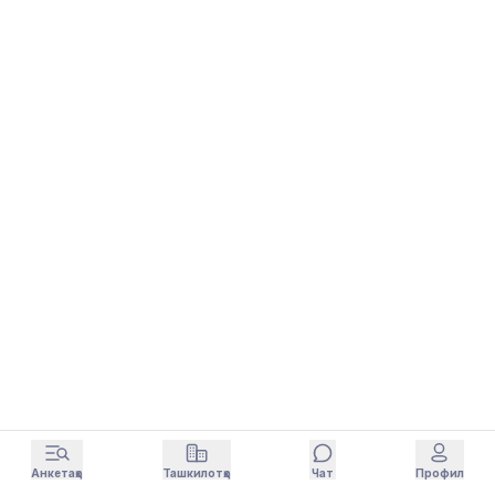
Анкетаҳо
Ташкилотҳо
Чат
Профил