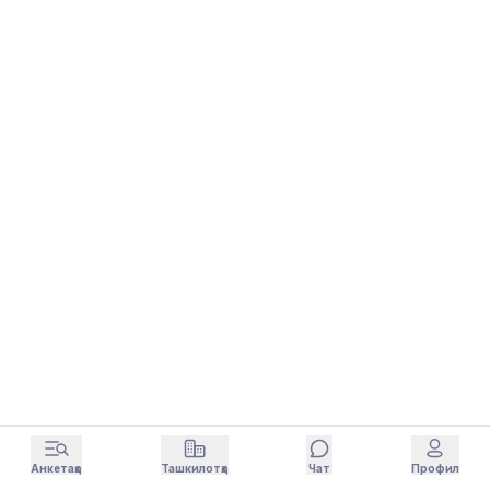
Анкетаҳо
Ташкилотҳо
Чат
Профил