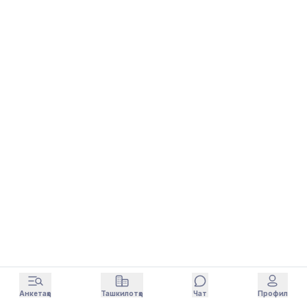
Анкетаҳо
Ташкилотҳо
Чат
Профил