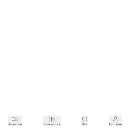
Анкетаҳо
Ташкилотҳо
Чат
Профил