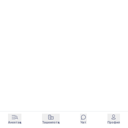
Анкетаҳо
Ташкилотҳо
Чат
Профил