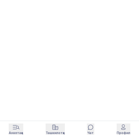
Анкетаҳо
Ташкилотҳо
Чат
Профил