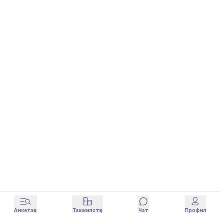
Анкетаҳо
Ташкилотҳо
Чат
Профил