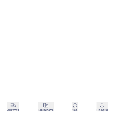
Анкетаҳо
Ташкилотҳо
Чат
Профил