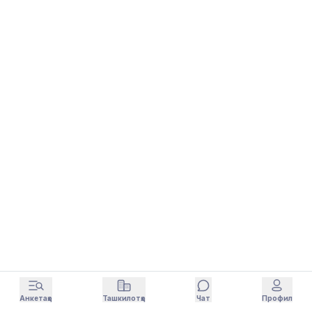
Анкетаҳо
Ташкилотҳо
Чат
Профил