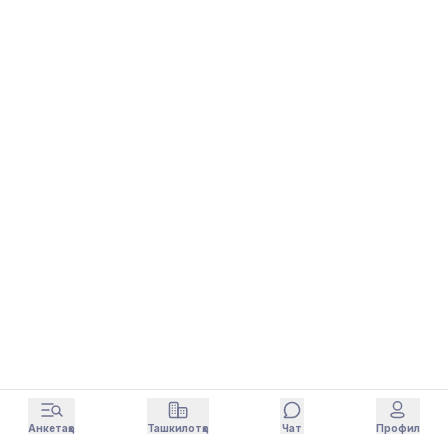
Анкетаҳо
Ташкилотҳо
Чат
Профил