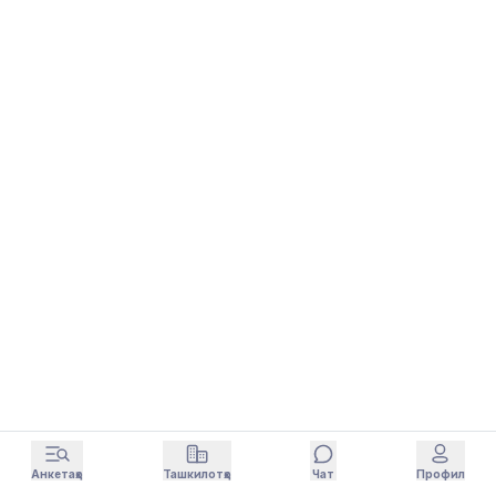
Анкетаҳо
Ташкилотҳо
Чат
Профил