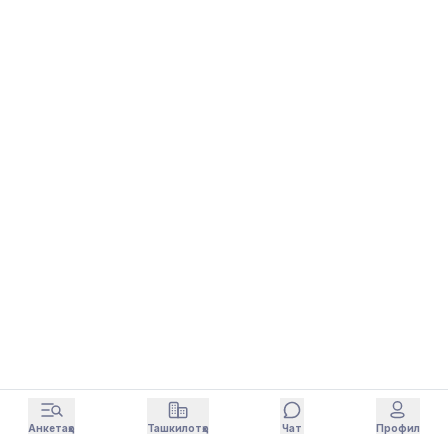
Анкетаҳо
Ташкилотҳо
Чат
Профил