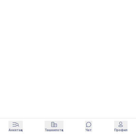
Анкетаҳо
Ташкилотҳо
Чат
Профил