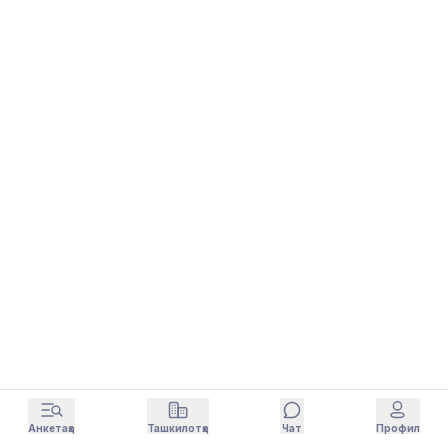
Анкетаҳо
Ташкилотҳо
Чат
Профил