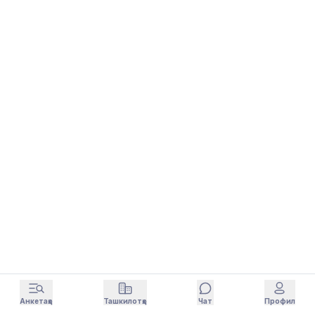
Анкетаҳо
Ташкилотҳо
Чат
Профил