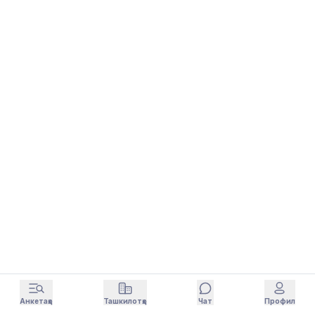
Анкетаҳо
Ташкилотҳо
Чат
Профил