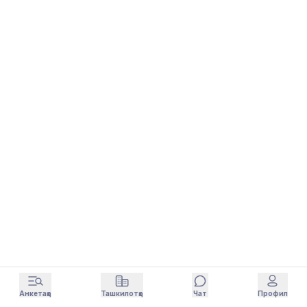
Анкетаҳо
Ташкилотҳо
Чат
Профил