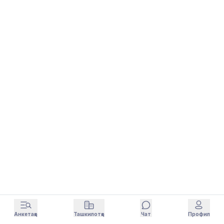
Анкетаҳо
Ташкилотҳо
Чат
Профил