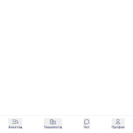
Анкетаҳо
Ташкилотҳо
Чат
Профил