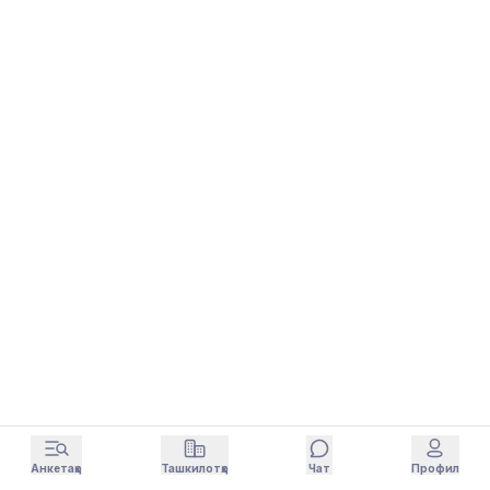
Анкетаҳо
Ташкилотҳо
Чат
Профил