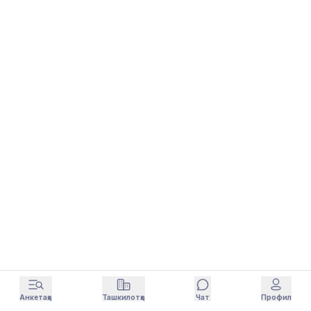
Анкетаҳо
Ташкилотҳо
Чат
Профил